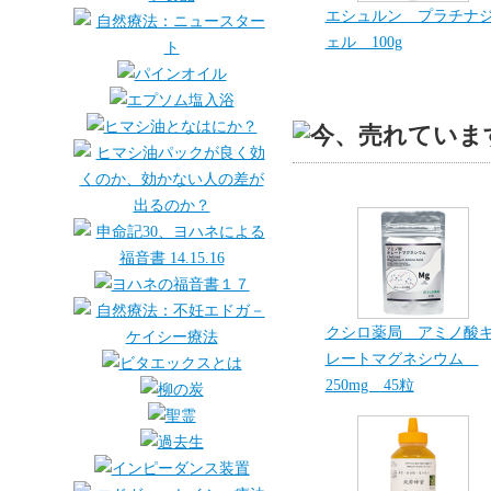
エシュルン プラチナ
ェル 100g
クシロ薬局 アミノ酸
レートマグネシウム
250mg 45粒