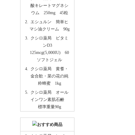
酸キレートマグネシ
ウム 250mg 45粒
エシュルン 簡単ヒ
マシ油クリーム 90g
クシロ薬局 ビタミ
ンD3
125mcg(5,000IU) 60
ソフトジェル
クシロ薬局 黄耆・
金合歓・菜の花の純
粋蜂蜜 1kg
クシロ薬局 オール
インワン素肌石鹸
標準重量90g