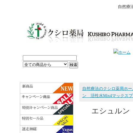
自然療
自然療法のクシロ薬局ホー
ン 活性水Mix4マックスプ
エシュルン