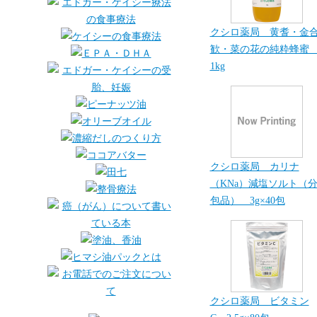
クシロ薬局 黄耆・金
歓・菜の花の純粋蜂
1kg
クシロ薬局 カリナ
（KNa）減塩ソルト（
包品） 3g×40包
クシロ薬局 ビタミン