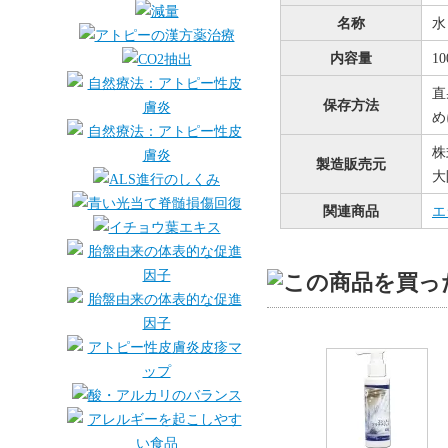
名称
水
内容量
1
直
保存方法
め
株
製造販売元
大
関連商品
エ