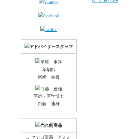
C 2.5g×80包
薬剤師
尾崎 重喜
医師・医学博士
白藤 達雄
クシロ薬局 アミノ