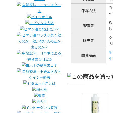
直
保存方法
の
桜
製造者
岐
ク
販売者
大
生
関連商品
生