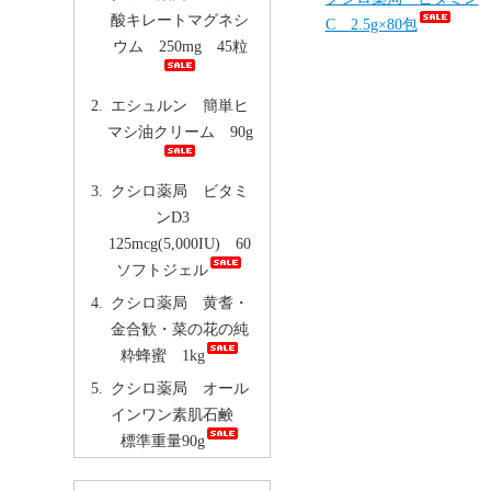
酸キレートマグネシ
C 2.5g×80包
ウム 250mg 45粒
エシュルン 簡単ヒ
マシ油クリーム 90g
クシロ薬局 ビタミ
ンD3
125mcg(5,000IU) 60
ソフトジェル
クシロ薬局 黄耆・
金合歓・菜の花の純
粋蜂蜜 1kg
クシロ薬局 オール
インワン素肌石鹸
標準重量90g