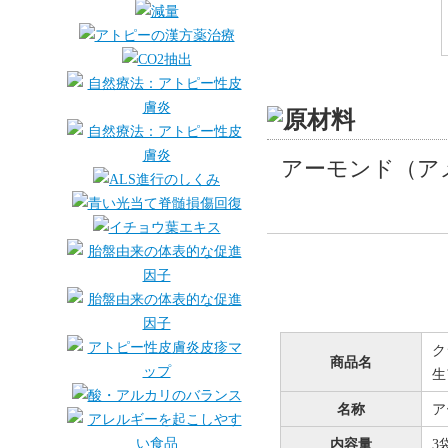
アーモンド（ア
ク
商品名
生
名称
ア
内容量
3