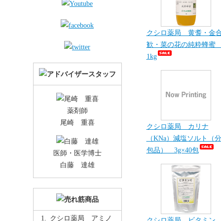
クシロ薬局 黄耆・金
歓・菜の花の純粋蜂
1kg
薬剤師
尾崎 重喜
クシロ薬局 カリナ
（KNa）減塩ソルト（
包品） 3g×40包
医師・医学博士
白藤 達雄
クシロ薬局 アミノ
クシロ薬局 ビタミン