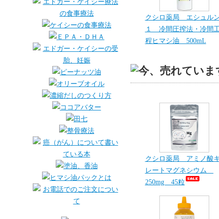
クシロ薬局 エシュル
１ 冷間圧搾法・冷間
程ヒマシ油 500mL
クシロ薬局 アミノ酸
レートマグネシウム
250mg 45粒