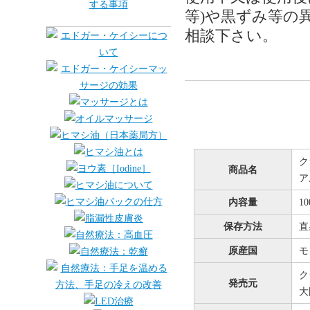
等)や黒ずみ等の
相談下さい。
ク
商品名
ア
内容量
1
保存方法
直
原産国
モ
ク
発売元
大