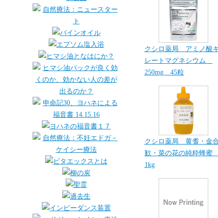
クシロ薬局 アミノ酸
レートマグネシウム
250mg 45粒
クシロ薬局 黄耆・金
歓・菜の花の純粋蜂
1kg