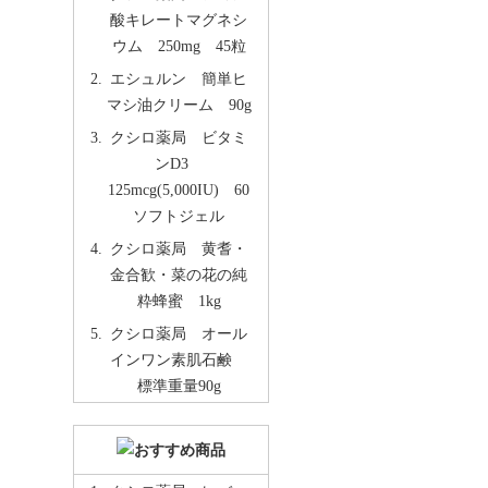
酸キレートマグネシ
ウム 250mg 45粒
エシュルン 簡単ヒ
マシ油クリーム 90g
クシロ薬局 ビタミ
ンD3
125mcg(5,000IU) 60
ソフトジェル
クシロ薬局 黄耆・
金合歓・菜の花の純
粋蜂蜜 1kg
クシロ薬局 オール
インワン素肌石鹸
標準重量90g