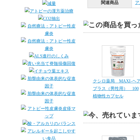
関連商品
ア
クシロ薬局 MAXI-ヘ
プラス（男性用） 100
植物性カプセル