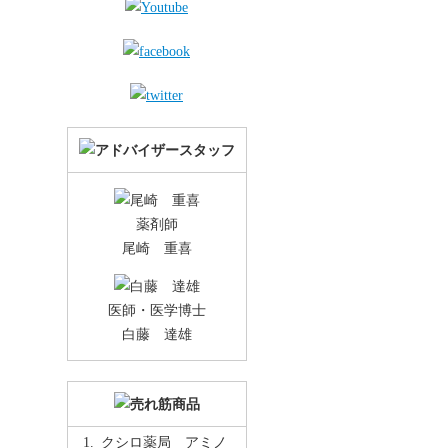
薬剤師
尾崎 重喜
医師・医学博士
白藤 達雄
クシロ薬局 アミノ