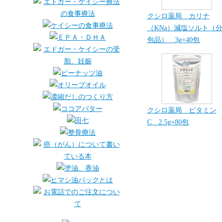
クシロ薬局 カリナ
（KNa）減塩ソルト（
包品） 3g×40包
クシロ薬局 ビタミン
C 2.5g×80包