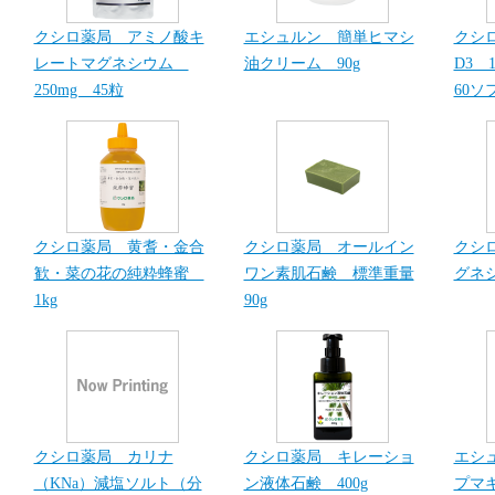
クシロ薬局 アミノ酸キ
エシュルン 簡単ヒマシ
クシ
レートマグネシウム
油クリーム 90g
D3 1
250mg 45粒
60ソ
クシロ薬局 黄耆・金合
クシロ薬局 オールイン
クシ
歓・菜の花の純粋蜂蜜
ワン素肌石鹸 標準重量
グネシ
1kg
90g
クシロ薬局 カリナ
クシロ薬局 キレーショ
エシ
（KNa）減塩ソルト（分
ン液体石鹸 400g
プマキ