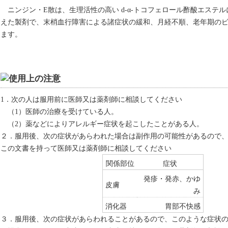
ニンジン・E散は、生理活性の高い d-α-トコフェロール酢酸エステ
えた製剤で、末梢血行障害による諸症状の緩和、月経不順、老年期のビ
ます。
1．次の人は服用前に医師又は薬剤師に相談してください
（1）医師の治療を受けている人。
（2）薬などによりアレルギー症状を起こしたことがある人。
２．服用後、次の症状があらわれた場合は副作用の可能性があるので
この文書を持って医師又は薬剤師に相談してください
関係部位
症状
発疹・発赤、かゆ
皮膚
み
消化器
胃部不快感
３．服用後、次の症状があらわれることがあるので、このような症状