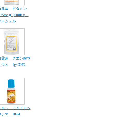
ロ薬局 ビタミン
25mcg(5,000IU)
フトジェル
ロ薬局 クエン酸マ
ウム 1g×30包
ュルン アイドロッ
シマ 10mL