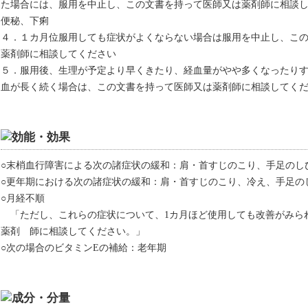
た場合には、服用を中止し、この文書を持って医師又は薬剤師に相談
便秘、下痢
４．１カ月位服用しても症状がよくならない場合は服用を中止し、こ
薬剤師に相談してください
５．服用後、生理が予定より早くきたり、経血量がやや多くなったり
血が長く続く場合は、この文書を持って医師又は薬剤師に相談してく
○末梢血行障害による次の諸症状の緩和：肩・首すじのこり、手足のし
○更年期における次の諸症状の緩和：肩・首すじのこり、冷え、手足の
○月経不順
「ただし、これらの症状について、1カ月ほど使用しても改善がみら
薬剤 師に相談してください。」
○次の場合のビタミンEの補給：老年期