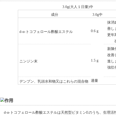
3.0g(大人１日量)中
成分
3.0g中
抹消
善し
0.6 g
d-α-トコフェロール酢酸エステル
更年
新陳
改善
1.5 g
ニンジン末
進し
強壮
適量
デンプン、乳頭水和物又はこれらの混合物
d-α-トコフェロール酢酸エステルは天然型ビタミンEのうち、生理