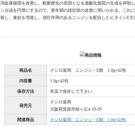
消血液循環を改善し、動脈硬化の原因となる過酸化脂質の生成を抑制
ン分泌を円滑にするので、更年期の諸症状の改善に用いられる。これ
善し、食欲を増進し、強壮作用のあるニンジンを配合したビタミンE主
商品名
クシロ薬局 ニンジン・E散 1.0g×42包
内容量
1.0g×42包
保存方法
常温で保存して下さい
クシロ薬局
発売元
大阪府箕面市桜ヶ丘4-19-29
関連商品
クシロ薬局 ニンジン・E散 1.0g×42包