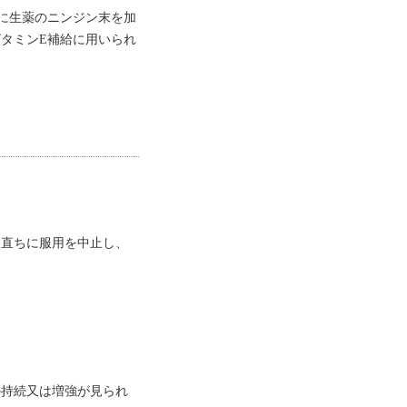
ルに生薬のニンジン末を加
タミンE補給に用いられ
、直ちに服用を中止し、
の持続又は増強が見られ