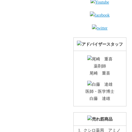
薬剤師
尾崎 重喜
医師・医学博士
白藤 達雄
クシロ薬局 アミノ