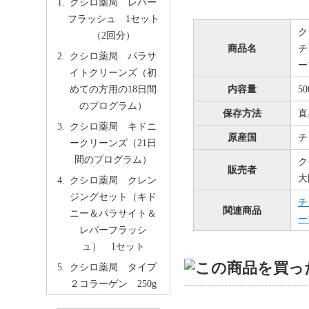
クシロ薬局 レバー
フラッシュ 1セット
ク
（2回分）
商品名
チ
クシロ薬局 パラサ
ー
イトクリーンズ（初
めての方用の18日間
内容量
5
のプログラム）
保存方法
直
クシロ薬局 キドニ
原産国
チ
ークリーンズ（21日
間のプログラム）
ク
販売者
大
クシロ薬局 クレン
ジングセット（キド
チ
関連商品
ニー＆パラサイト＆
ー
レバーフラッシ
ュ） 1セット
クシロ薬局 タイプ
２コラーゲン 250g