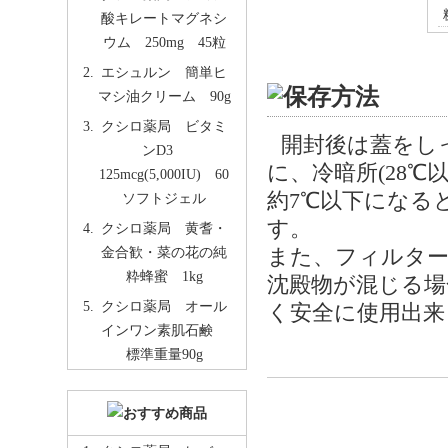
酸キレートマグネシ
ウム 250mg 45粒
エシュルン 簡単ヒ
マシ油クリーム 90g
クシロ薬局 ビタミ
開封後は蓋をし
ンD3
に、冷暗所(28
125mcg(5,000IU) 60
約7℃以下になる
ソフトジェル
す。
クシロ薬局 黄耆・
金合歓・菜の花の純
また、フィルタ
粋蜂蜜 1kg
沈殿物が混じる場
クシロ薬局 オール
く安全に使用出来
インワン素肌石鹸
標準重量90g