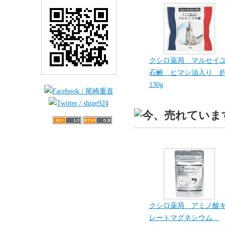
クシロ薬局 マルセイ
石鹸 ヒマシ油入り 
130g
クシロ薬局 アミノ酸
レートマグネシウム