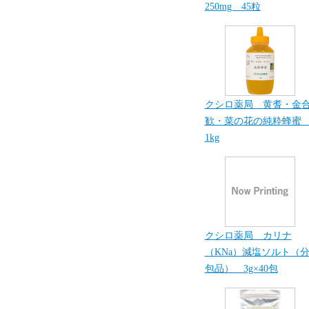
250mg 45粒
クシロ薬局 黄耆・金
歓・菜の花の純粋蜂
1kg
クシロ薬局 カリナ
（KNa）減塩ソルト（
包品） 3g×40包