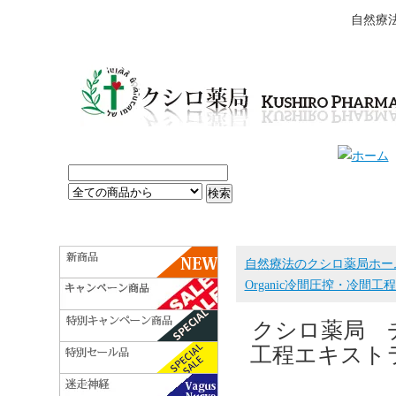
自然療
自然療法のクシロ薬局ホー
Organic冷間圧搾・冷間
クシロ薬局 チ
工程エキスト