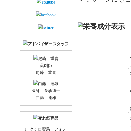
薬剤師
尾崎 重喜
医師・医学博士
白藤 達雄
クシロ薬局 アミノ