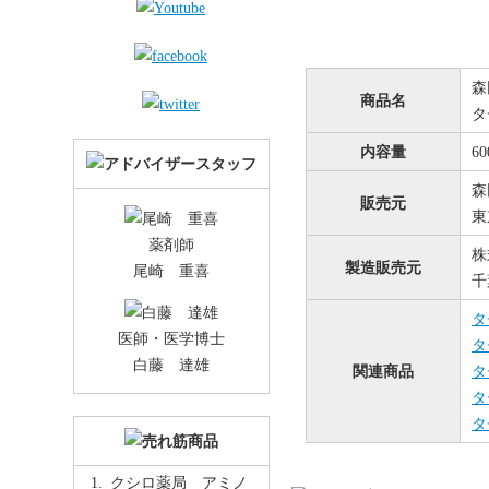
森
商品名
タ
内容量
6
森
販売元
東
薬剤師
株
製造販売元
尾崎 重喜
千
タ
医師・医学博士
タ
白藤 達雄
関連商品
タ
タ
タ
クシロ薬局 アミノ