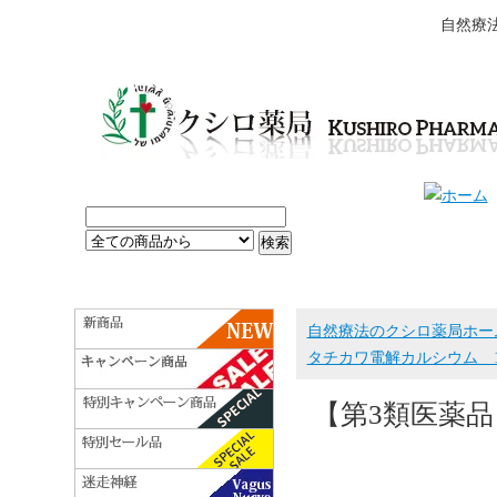
自然療
自然療法のクシロ薬局ホー
タチカワ電解カルシウム 1
【第3類医薬