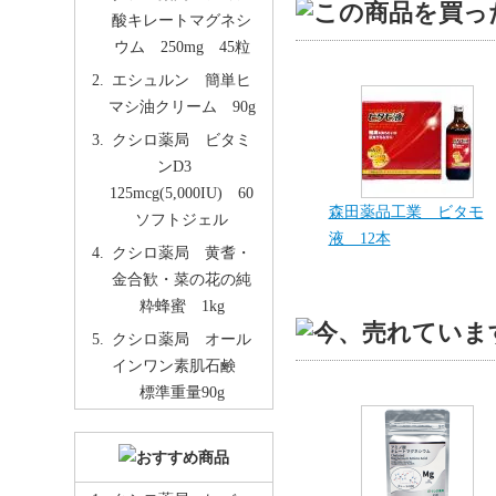
酸キレートマグネシ
ウム 250mg 45粒
エシュルン 簡単ヒ
マシ油クリーム 90g
クシロ薬局 ビタミ
ンD3
125mcg(5,000IU) 60
森田薬品工業 ビタモ
ソフトジェル
液 12本
クシロ薬局 黄耆・
金合歓・菜の花の純
粋蜂蜜 1kg
クシロ薬局 オール
インワン素肌石鹸
標準重量90g