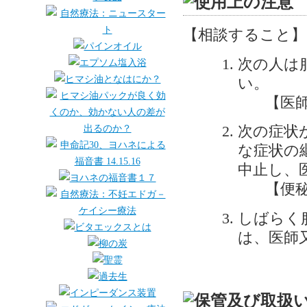
【相談すること】
次の人は
い。
【医
次の症状
な症状の
中止し、
【便
しばらく
は、医師