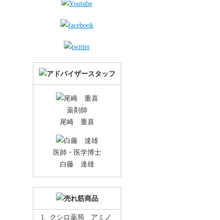
薬剤師
尾崎 重喜
医師・医学博士
白藤 達雄
クシロ薬局 アミノ