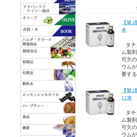
【第3
本
タチ
ム製剤
可欠の
ウムが
要する
【第
12本
タチ
ム製剤
可欠の
ウムが