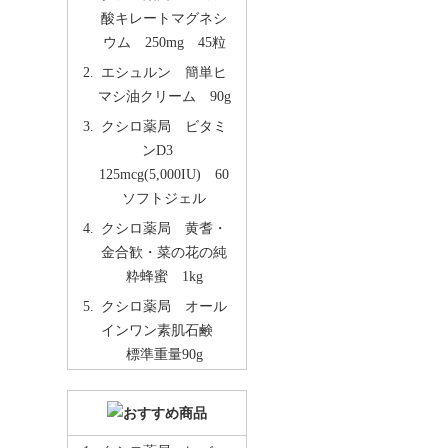
酸キレートマグネシ
ウム 250mg 45粒
エシュルン 簡単ヒ
マシ油クリーム 90g
クシロ薬局 ビタミ
ンD3
125mcg(5,000IU) 60
ソフトジェル
クシロ薬局 黄耆・
金合歓・菜の花の純
粋蜂蜜 1kg
クシロ薬局 オール
インワン素肌石鹸
標準重量90g