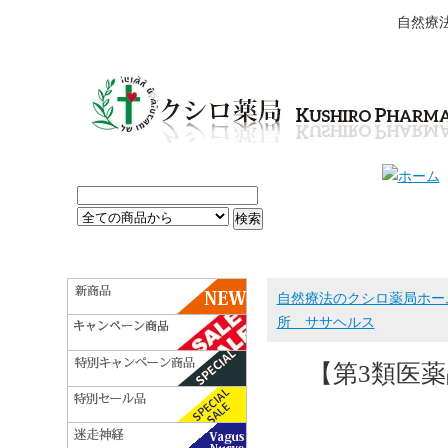
自然療
自然療法のクシロ薬局ホー
所 ササヘルス
【第3類医