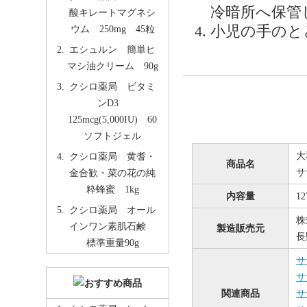
冷暗所へ保管
酸キレートマグネシ
小児の手のと
ウム 250mg 45粒
エシュルン 簡単ヒ
マシ油クリーム 90g
クシロ薬局 ビタミ
ンD3
125mcg(5,000IU) 60
ソフトジェル
大
クシロ薬局 黄耆・
商品名
サ
金合歓・菜の花の純
粋蜂蜜 1kg
内容量
1
クシロ薬局 オール
株
インワン素肌石鹸
製造販売元
長
標準重量90g
サ
サ
関連商品
サ