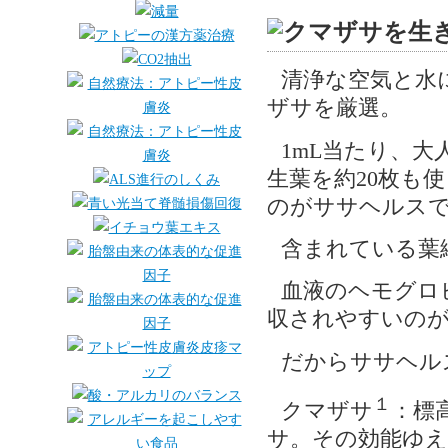
清浄な空気と水
ザサを厳選。
1mL当たり、大
生葉を約20枚も
のがササヘルス
含まれている葉
血液のヘモグロ
収されやすいの
だからササヘル
１
クマザサ
：標
サ。その効能ゆえ