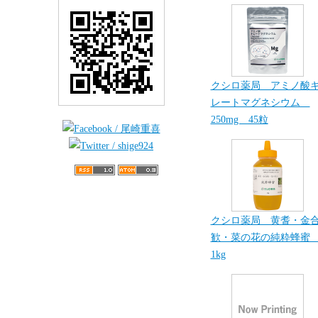
クシロ薬局 アミノ酸
レートマグネシウム
250mg 45粒
クシロ薬局 黄耆・金
歓・菜の花の純粋蜂
1kg