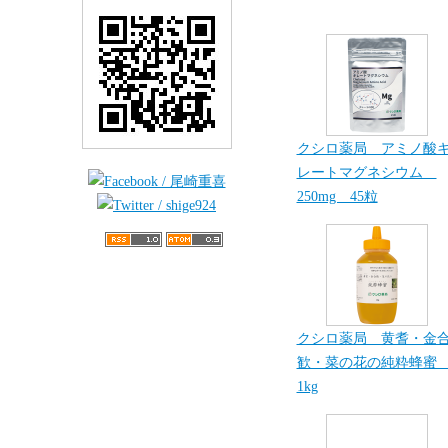
クシロ薬局 アミノ酸
レートマグネシウム
250mg 45粒
クシロ薬局 黄耆・金
歓・菜の花の純粋蜂
1kg