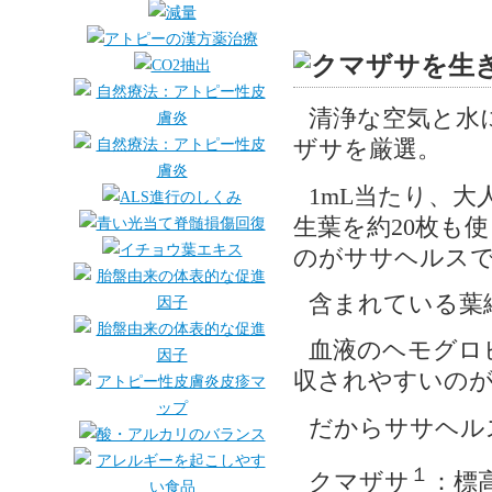
清浄な空気と水
ザサを厳選。
1mL当たり、大
生葉を約20枚も
のがササヘルス
含まれている葉
血液のヘモグロ
収されやすいの
だからササヘル
１
クマザサ
：標