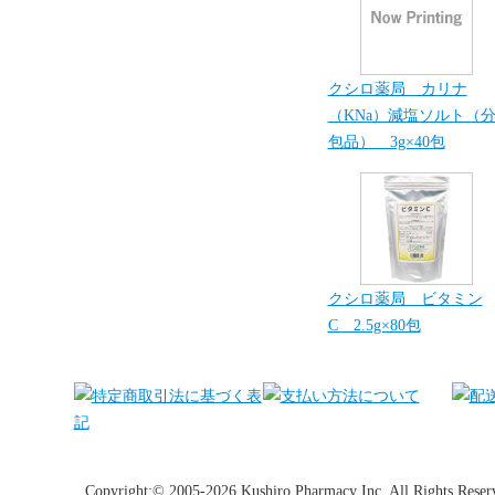
クシロ薬局 カリナ
（KNa）減塩ソルト（
包品） 3g×40包
クシロ薬局 ビタミン
C 2.5g×80包
Copyright:© 2005-2026 Kushiro Pharmacy Inc. All Rights Reser