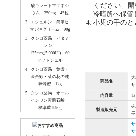
ください。開
酸キレートマグネシ
冷暗所へ保管
ウム 250mg 45粒
小児の手のと
エシュルン 簡単ヒ
マシ油クリーム 90g
クシロ薬局 ビタミ
ンD3
125mcg(5,000IU) 60
ソフトジェル
クシロ薬局 黄耆・
金合歓・菜の花の純
大
商品名
粋蜂蜜 1kg
サ
クシロ薬局 オール
内容量
1
インワン素肌石鹸
株
標準重量90g
製造販売元
長
サ
サ