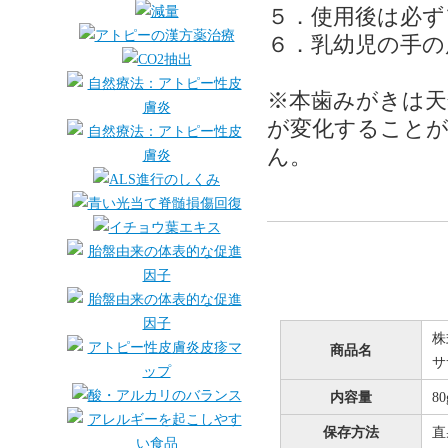
５．使用後は必ず
６．乳幼児の手の
※本歯みがきは天
が変化することが
ん。
株
商品名
サ
内容量
80
保存方法
直