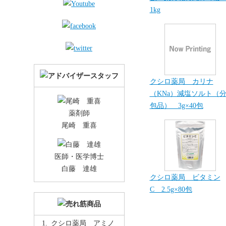
1kg
クシロ薬局 カリナ
（KNa）減塩ソルト（
包品） 3g×40包
薬剤師
尾崎 重喜
医師・医学博士
白藤 達雄
クシロ薬局 ビタミン
C 2.5g×80包
クシロ薬局 アミノ