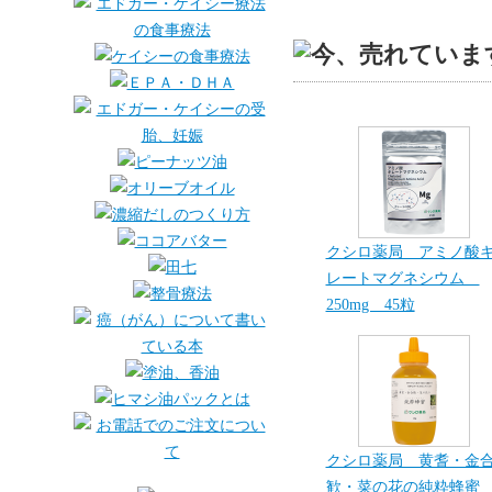
クシロ薬局 アミノ酸
レートマグネシウム
250mg 45粒
クシロ薬局 黄耆・金
歓・菜の花の純粋蜂