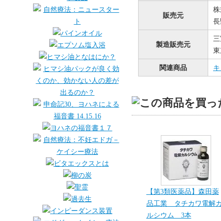
株
販売元
長
三
製造販売元
東
関連商品
キ
【第3類医薬品】森田薬
品工業 タチカワ電解
ルシウム 3本