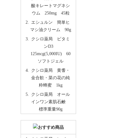
酸キレートマグネシ
ウム 250mg 45粒
エシュルン 簡単ヒ
マシ油クリーム 90g
クシロ薬局 ビタミ
ンD3
125mcg(5,000IU) 60
ソフトジェル
クシロ薬局 黄耆・
金合歓・菜の花の純
粋蜂蜜 1kg
クシロ薬局 オール
インワン素肌石鹸
標準重量90g