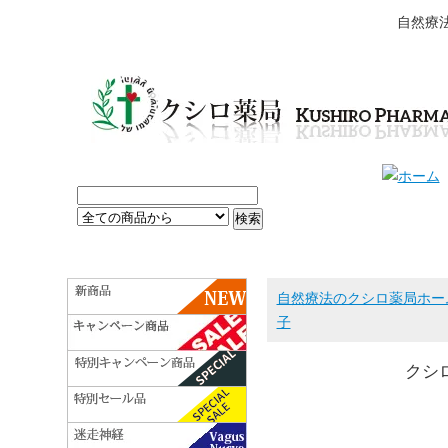
自然療
自然療法のクシロ薬局ホー
子
クシ