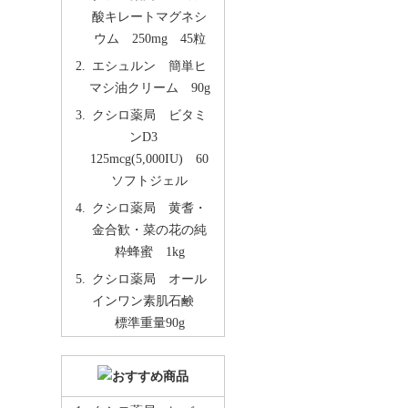
酸キレートマグネシ
ウム 250mg 45粒
エシュルン 簡単ヒ
マシ油クリーム 90g
クシロ薬局 ビタミ
ンD3
125mcg(5,000IU) 60
ソフトジェル
クシロ薬局 黄耆・
金合歓・菜の花の純
粋蜂蜜 1kg
クシロ薬局 オール
インワン素肌石鹸
標準重量90g