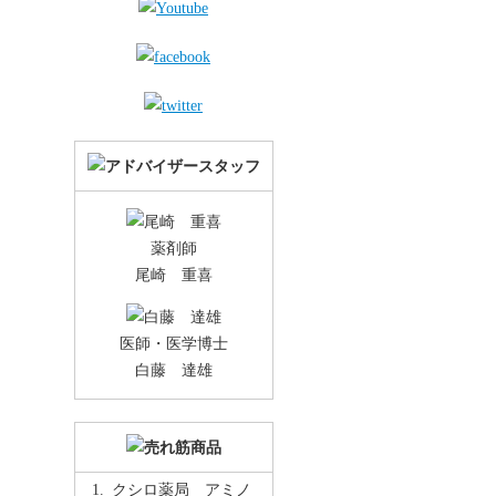
薬剤師
尾崎 重喜
医師・医学博士
白藤 達雄
クシロ薬局 アミノ