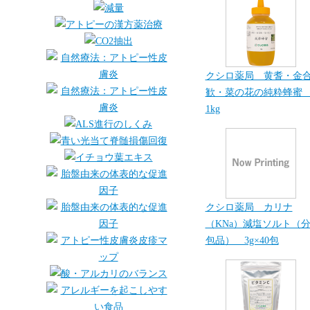
クシロ薬局 黄耆・金
歓・菜の花の純粋蜂
1kg
クシロ薬局 カリナ
（KNa）減塩ソルト（
包品） 3g×40包