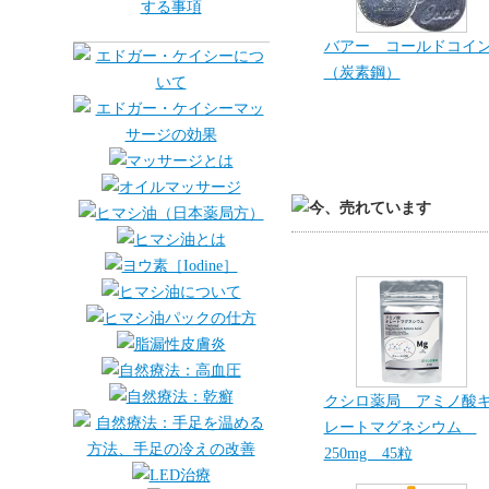
バアー コールドコイ
（炭素鋼）
クシロ薬局 アミノ酸
レートマグネシウム
250mg 45粒