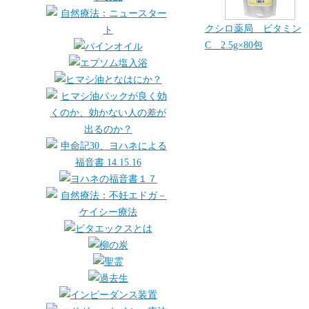
クシロ薬局 ビタミン
C 2.5g×80包