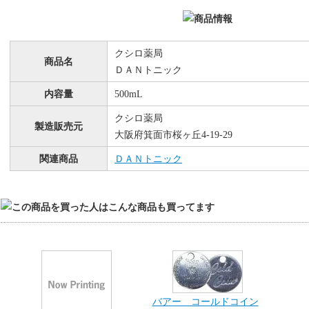
クシロ薬局
商品名
ＤＡＮトニック
内容量
500mL
クシロ薬局
製造販売元
大阪府箕面市桜ヶ丘4-19-29
関連商品
ＤＡＮトニック
バアー コールドコイン