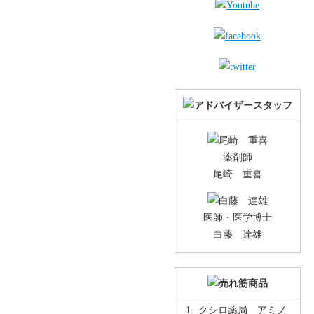
薬剤師
尾崎 重喜
医師・医学博士
白藤 達雄
クシロ薬局 アミノ