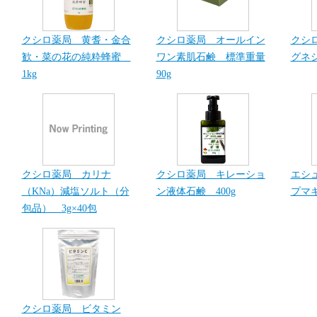
クシロ薬局 黄耆・金合
クシロ薬局 オールイン
クシ
歓・菜の花の純粋蜂蜜
ワン素肌石鹸 標準重量
グネシ
1kg
90g
クシロ薬局 カリナ
クシロ薬局 キレーショ
エシ
（KNa）減塩ソルト（分
ン液体石鹸 400g
プマキ
包品） 3g×40包
クシロ薬局 ビタミン