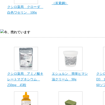
（炭素鋼）
クシロ薬局 クローダ
白色ワセリン 100g
クシロ薬局 アミノ酸キ
エシュルン 簡単ヒマシ
クシ
レートマグネシウム
油クリーム 90g
D3 1
250mg 45粒
60ソ