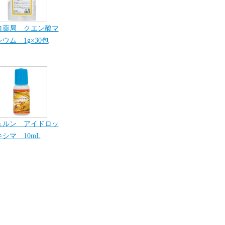
ロ薬局 クエン酸マ
ウム 1g×30包
ュルン アイドロッ
シマ 10mL