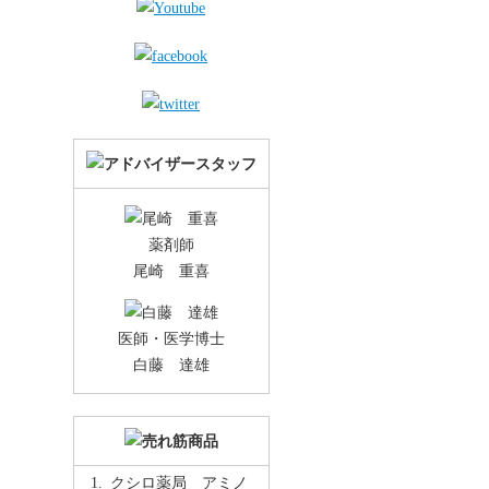
薬剤師
尾崎 重喜
医師・医学博士
白藤 達雄
クシロ薬局 アミノ