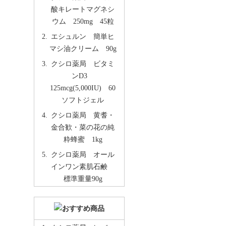
酸キレートマグネシ
ウム 250mg 45粒
エシュルン 簡単ヒ
マシ油クリーム 90g
クシロ薬局 ビタミ
ンD3
125mcg(5,000IU) 60
ソフトジェル
クシロ薬局 黄耆・
金合歓・菜の花の純
粋蜂蜜 1kg
クシロ薬局 オール
インワン素肌石鹸
標準重量90g