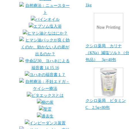
1kg
クシロ薬局 カリナ
（KNa）減塩ソルト（
包品） 3g×40包
クシロ薬局 ビタミン
C 2.5g×80包