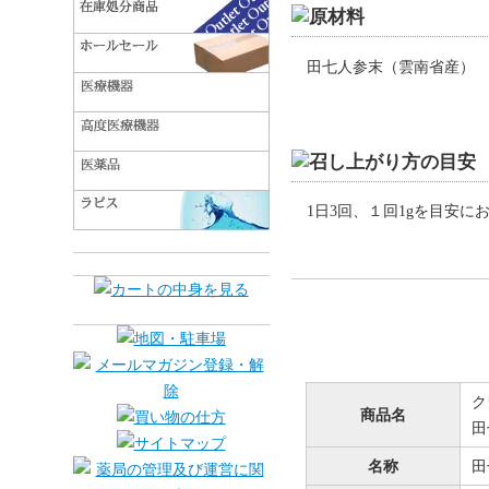
田七人参末（雲南省産）
1日3回、１回1gを目安に
ク
商品名
田
名称
田