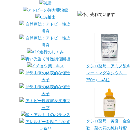
クシロ薬局 アミノ酸
レートマグネシウム
250mg 45粒
クシロ薬局 黄耆・金
歓・菜の花の純粋蜂