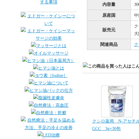
内容量
30
原産国
中
ク
販売元
大
関連商品
ク
クシロ薬局 N-アセチ
GCC 3g×30包