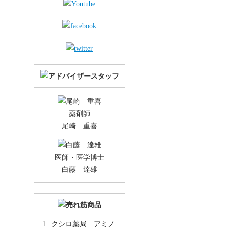
薬剤師
尾崎 重喜
医師・医学博士
白藤 達雄
クシロ薬局 アミノ