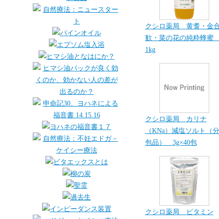
クシロ薬局 黄耆・金
歓・菜の花の純粋蜂
1kg
クシロ薬局 カリナ
（KNa）減塩ソルト（
包品） 3g×40包
クシロ薬局 ビタミン