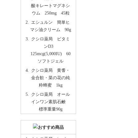
酸キレートマグネシ
ウム 250mg 45粒
エシュルン 簡単ヒ
マシ油クリーム 90g
クシロ薬局 ビタミ
ンD3
125mcg(5,000IU) 60
ソフトジェル
クシロ薬局 黄耆・
金合歓・菜の花の純
粋蜂蜜 1kg
クシロ薬局 オール
インワン素肌石鹸
標準重量90g