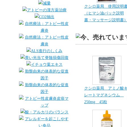
クシロ薬局 使用説明
（ヒマシ油パック説明
書・マッサージ説明書
クシロ薬局 アミノ酸
レートマグネシウム
250mg 45粒