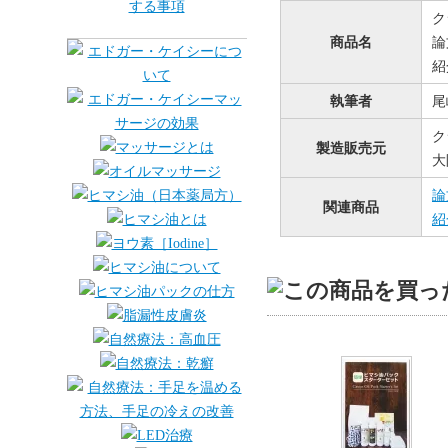
ク
商品名
論
紹
執筆者
尾
ク
製造販売元
大
論
関連商品
紹