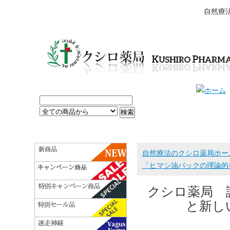
自然療
自然療法のクシロ薬局ホー
「ヒマシ油パックの理論的
クシロ薬局 
と新し