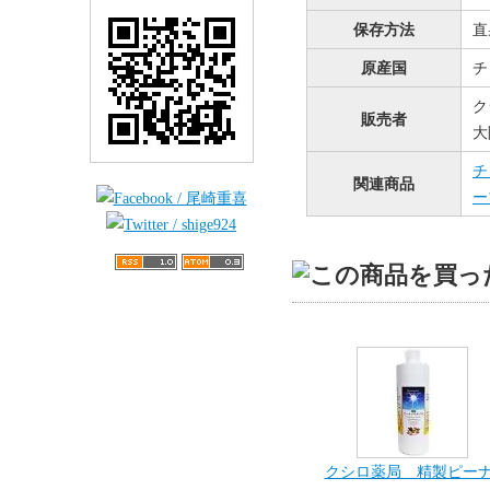
保存方法
直
原産国
チ
ク
販売者
大
チ
関連商品
ー
クシロ薬局 精製ピー