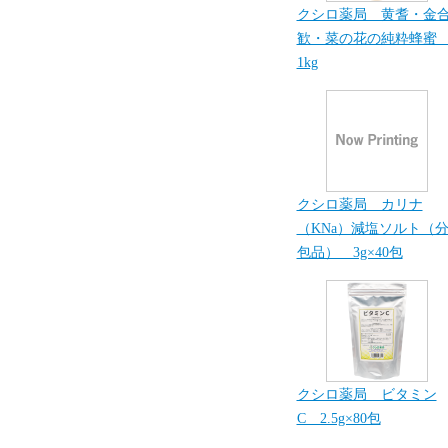
クシロ薬局 黄耆・金
歓・菜の花の純粋蜂
1kg
クシロ薬局 カリナ
（KNa）減塩ソルト（
包品） 3g×40包
クシロ薬局 ビタミン
C 2.5g×80包