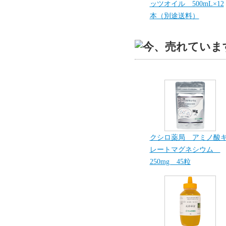
ッツオイル 500mL×12
本（別途送料）
クシロ薬局 アミノ酸
レートマグネシウム
250mg 45粒