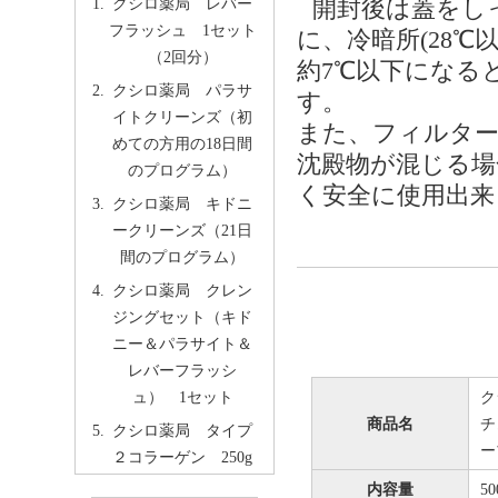
クシロ薬局 レバー
開封後は蓋をし
フラッシュ 1セット
に、冷暗所(28
（2回分）
約7℃以下になる
クシロ薬局 パラサ
す。
イトクリーンズ（初
また、フィルタ
めての方用の18日間
沈殿物が混じる場
のプログラム）
く安全に使用出来
クシロ薬局 キドニ
ークリーンズ（21日
間のプログラム）
クシロ薬局 クレン
ジングセット（キド
ニー＆パラサイト＆
レバーフラッシ
ク
ュ） 1セット
商品名
チ
クシロ薬局 タイプ
ー
２コラーゲン 250g
内容量
5