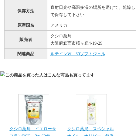
直射日光や高温多湿の場所を避けて、乾燥し
保存方法
で保存して下さい
原産国名
アメリカ
クシロ薬局
販売者
大阪府箕面市桜ヶ丘4-19-29
関連商品
ルテインW 30ソフトジェル
クシロ薬局 イエローサ
クシロ薬局 スペシャル
フランBCG 2g×60包
オイル オリピー 無香