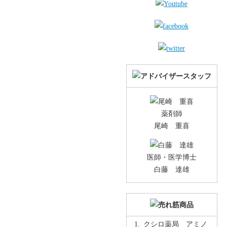
薬剤師
尾崎 重喜
医師・医学博士
白藤 達雄
クシロ薬局 アミノ