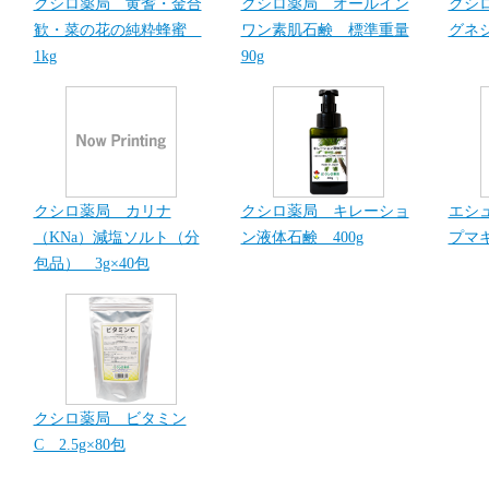
クシロ薬局 黄耆・金合
クシロ薬局 オールイン
クシ
歓・菜の花の純粋蜂蜜
ワン素肌石鹸 標準重量
グネシ
1kg
90g
クシロ薬局 カリナ
クシロ薬局 キレーショ
エシ
（KNa）減塩ソルト（分
ン液体石鹸 400g
プマキ
包品） 3g×40包
クシロ薬局 ビタミン
C 2.5g×80包