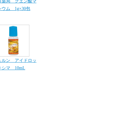
ロ薬局 クエン酸マ
ウム 1g×30包
ュルン アイドロッ
シマ 10mL