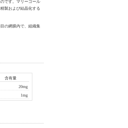
ものです。マリーゴール
を精製および結晶化する
の目の網膜内で、組織集
含有量
20mg
1mg