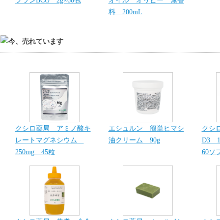
料 200mL
クシロ薬局 アミノ酸キ
エシュルン 簡単ヒマシ
クシ
レートマグネシウム
油クリーム 90g
D3 1
250mg 45粒
60ソ