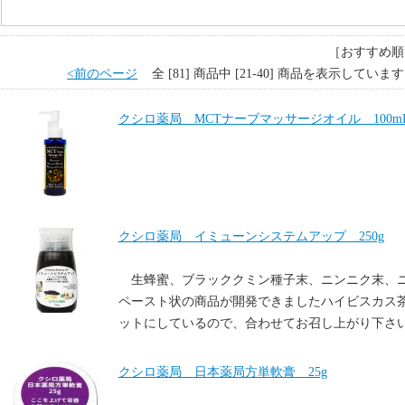
［おすすめ順
<前のページ
全 [81] 商品中 [21-40] 商品を表示してい
クシロ薬局 MCTナーブマッサージオイル 100m
クシロ薬局 イミューンシステムアップ 250g
生蜂蜜、ブラッククミン種子末、ニンニク末、
ペースト状の商品が開発できましたハイビスカス
ットにしているので、合わせてお召し上がり下さ
クシロ薬局 日本薬局方単軟膏 25g