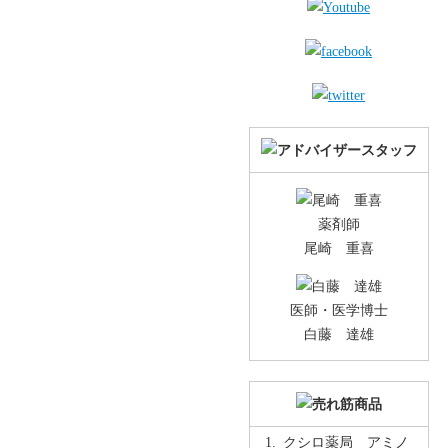
薬剤師
尾崎 重喜
医師・医学博士
白藤 達雄
クシロ薬局 アミノ