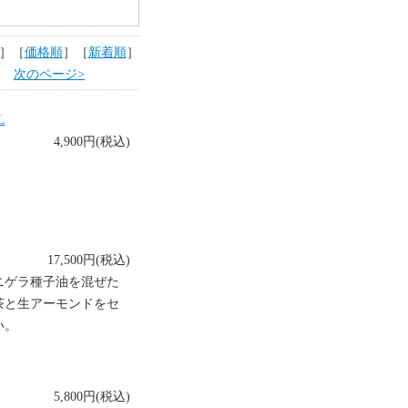
］［
価格順
］［
新着順
］
ます
次のページ>
L
4,900円(税込)
17,500円(税込)
ニゲラ種子油を混ぜた
茶と生アーモンドをセ
い。
5,800円(税込)