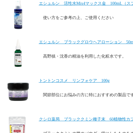
エシュルン 活性水Mix4マックス金 100mL（
使い方をご参考の上、ご使用ください
エシュルン ブラックグロウヘアローション 50m
高野槙・沈香の精油を利用した化粧水です。
トントンコスメ リンフォケア 100g
関節部位にお悩みの方に特におすすめの製品で
クシロ薬局 ブラッククミン種子末 60植物性カ