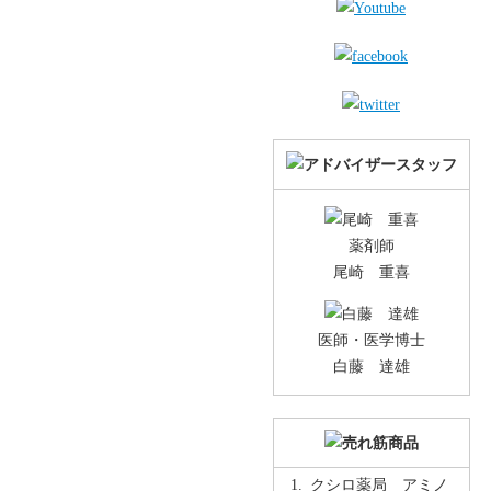
薬剤師
尾崎 重喜
医師・医学博士
白藤 達雄
クシロ薬局 アミノ