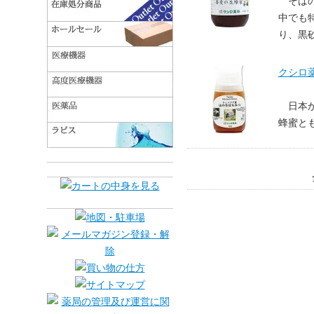
そば
中でも
り、黒
クシロ薬
日本
蜂蜜と