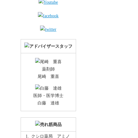
薬剤師
尾崎 重喜
医師・医学博士
白藤 達雄
クシロ薬局 アミノ