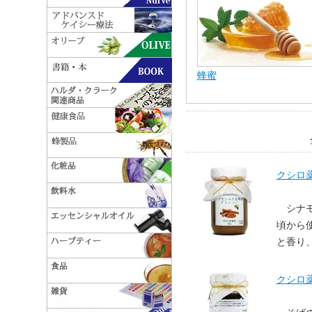
蜂蜜
クシロ
シナ
頃から
と香り
クシロ薬