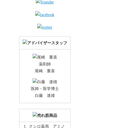
薬剤師
尾崎 重喜
医師・医学博士
白藤 達雄
クシロ薬局 アミノ