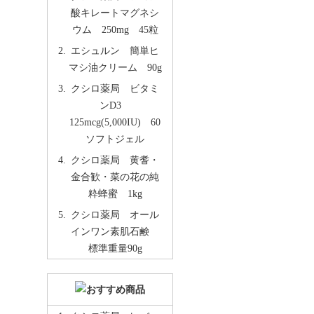
酸キレートマグネシ
ウム 250mg 45粒
エシュルン 簡単ヒ
マシ油クリーム 90g
クシロ薬局 ビタミ
ンD3
125mcg(5,000IU) 60
ソフトジェル
クシロ薬局 黄耆・
金合歓・菜の花の純
粋蜂蜜 1kg
クシロ薬局 オール
インワン素肌石鹸
標準重量90g