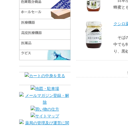
日本
蜂蜜と
クシロ薬
そば
中でも
り、黒