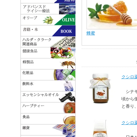
蜂蜜
クシロ
シナ
頃から
と香り
クシロ薬